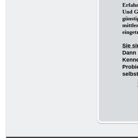
Erfahr
Und Ge
günsti
mittle
einget
Sie si
Dann 
Kenne
Probi
selbst