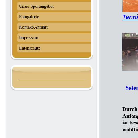
Unser Sportangebot
Tenn
Fotogalerie
Kontakt/Anfahrt
Impressum
Datenschutz
Seien
und
Durch 
Anfäng
ist be
wohlfü